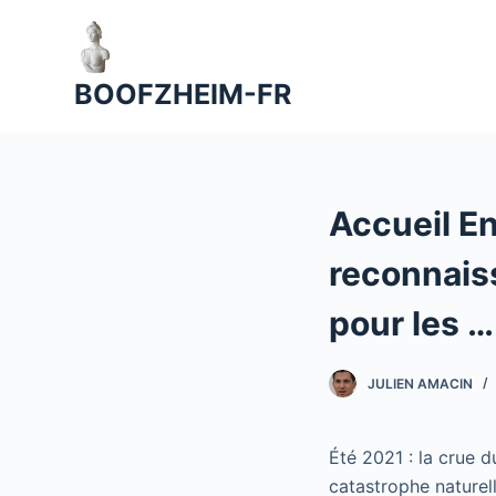
P
a
s
BOOFZHEIM-FR
s
e
r
a
Accueil E
u
c
reconnaiss
o
n
pour les …
t
e
JULIEN AMACIN
n
u
Été 2021 : la crue 
catastrophe naturel