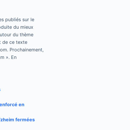
s publiés sur le
oduite du mieux
autour du thème
t de ce texte
.com. Prochainement,
im ». En
s
renforcé en
ofzheim fermées