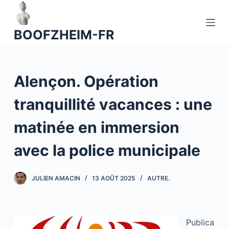
P
a
BOOFZHEIM-FR
s
s
e
Alençon. Opération
r
a
tranquillité vacances : une
u
c
matinée en immersion
o
n
avec la police municipale
t
e
JULIEN AMACIN
13 AOÛT 2025
AUTRE.
n
u
Publica