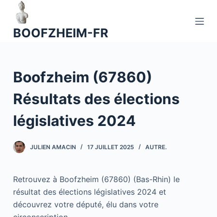
P
a
BOOFZHEIM-FR
s
s
e
Boofzheim (67860)
r
a
Résultats des élections
u
c
législatives 2024
o
n
JULIEN AMACIN
17 JUILLET 2025
AUTRE.
t
e
n
Retrouvez à Boofzheim (67860) (Bas-Rhin) le
u
résultat des élections législatives 2024 et
découvrez votre député, élu dans votre