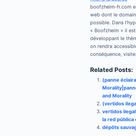
boofzheim-fr.com est
web dont le domaine
possible. Dans l’hy
« Boofzheim » il est
développant le thèm
on rendra accessibl
conséquence, visite
Related Posts:
(panne éclaira
Morality|panne
and Morality
(vertidos il
vertidos ilega
la red pública
dépôts sauvag