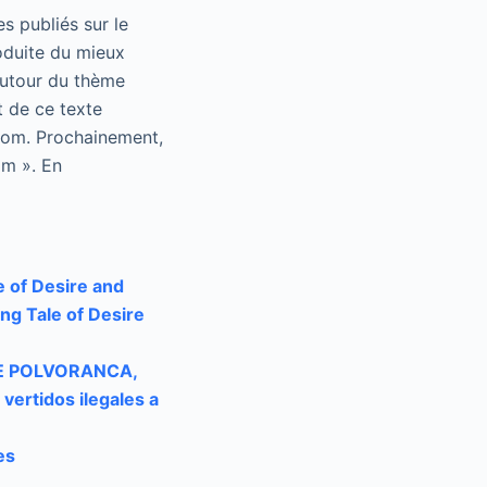
s publiés sur le
oduite du mieux
autour du thème
t de ce texte
.com. Prochainement,
im ». En
e of Desire and
ing Tale of Desire
 DE POLVORANCA,
vertidos ilegales a
es