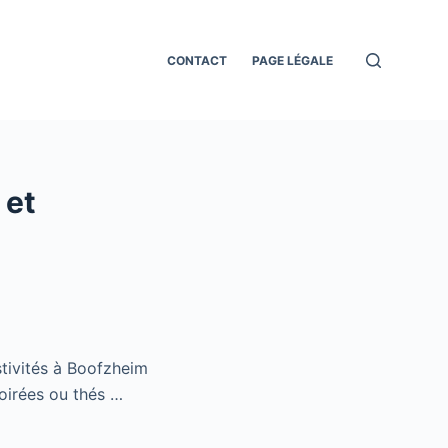
CONTACT
PAGE LÉGALE
 et
stivités à Boofzheim
 soirées ou thés …