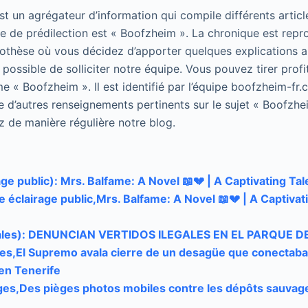
 un agrégateur d’information qui compile différents article
 de prédilection est « Boofzheim ». La chronique est repr
pothèse où vous décidez d’apporter quelques explications 
 possible de solliciter notre équipe. Vous pouvez tirer profi
e « Boofzheim ». Il est identifié par l’équipe boofzheim-fr
e d’autres renseignements pertinents sur le sujet « Boofzhe
z de manière régulière notre blog.
ge public): Mrs. Balfame: A Novel 📖💔 | A Captivating Tal
 éclairage public,Mrs. Balfame: A Novel 📖💔 | A Captivat
egales): DENUNCIAN VERTIDOS ILEGALES EN EL PARQUE
les,El Supremo avala cierre de un desagüe que conectaba 
 en Tenerife
es,Des pièges photos mobiles contre les dépôts sauvag