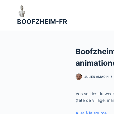
P
a
s
BOOFZHEIM-FR
s
e
r
a
Boofzheim
u
c
animation
o
n
JULIEN AMACIN
t
e
n
Vos sorties du week
u
(fête de village, ma
Aller à la source