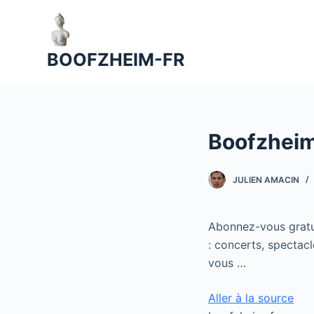
P
a
s
BOOFZHEIM-FR
s
e
r
a
Boofzheim
u
c
o
JULIEN AMACIN
n
t
Abonnez-vous gratu
e
: concerts, spectacl
n
vous …
u
Aller à la source