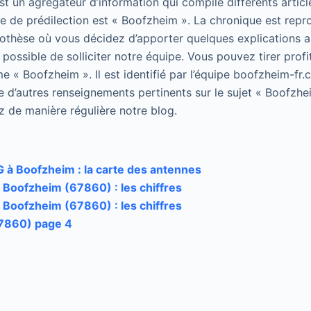
 un agrégateur d’information qui compile différents article
 de prédilection est « Boofzheim ». La chronique est repr
pothèse où vous décidez d’apporter quelques explications 
 possible de solliciter notre équipe. Vous pouvez tirer profi
e « Boofzheim ». Il est identifié par l’équipe boofzheim-fr
e d’autres renseignements pertinents sur le sujet « Boofzhe
z de manière régulière notre blog.
 à Boofzheim : la carte des antennes
 Boofzheim (67860) : les chiffres
 Boofzheim (67860) : les chiffres
7860) page 4