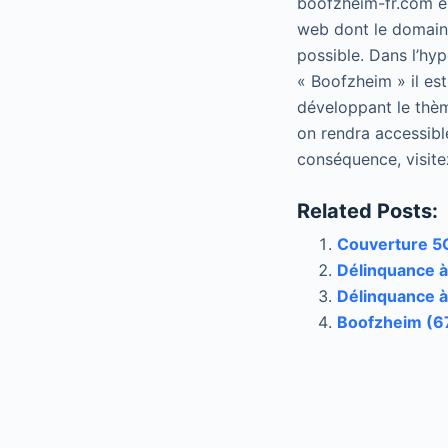
boofzheim-fr.com est
web dont le domaine
possible. Dans l’hy
« Boofzheim » il est
développant le thèm
on rendra accessibl
conséquence, visite
Related Posts:
Couverture 5G
Délinquance à
Délinquance à
Boofzheim (6