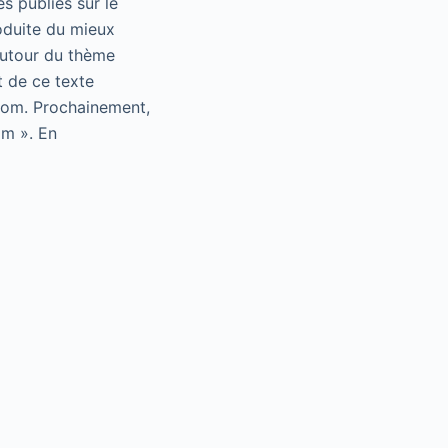
s publiés sur le
oduite du mieux
autour du thème
t de ce texte
.com. Prochainement,
im ». En