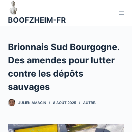
P
a
BOOFZHEIM-FR
s
s
e
Brionnais Sud Bourgogne.
r
a
Des amendes pour lutter
u
c
contre les dépôts
o
n
sauvages
t
e
JULIEN AMACIN
8 AOÛT 2025
AUTRE.
n
u