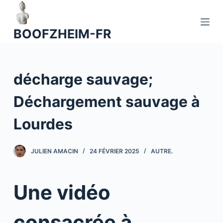
P
a
BOOFZHEIM-FR
s
s
e
décharge sauvage;
r
a
Déchargement sauvage à
u
c
Lourdes
o
n
JULIEN AMACIN
24 FÉVRIER 2025
AUTRE.
t
e
n
Une vidéo
u
consacrée à