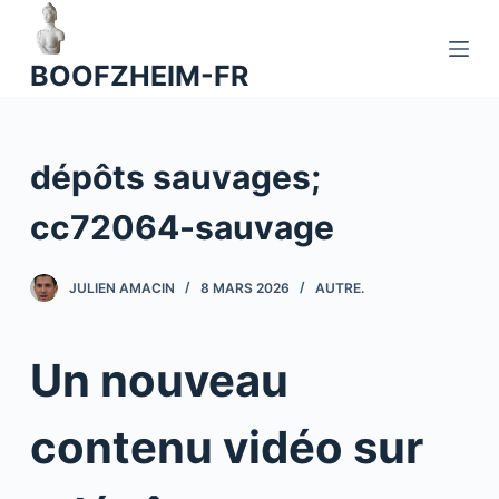
P
a
BOOFZHEIM-FR
s
s
e
dépôts sauvages;
r
a
cc72064-sauvage
u
c
o
JULIEN AMACIN
8 MARS 2026
AUTRE.
n
t
Un nouveau
e
n
u
contenu vidéo sur