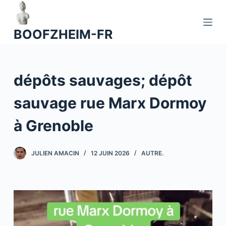
P
a
BOOFZHEIM-FR
s
s
e
dépôts sauvages; dépôt
r
a
sauvage rue Marx Dormoy
u
c
à Grenoble
o
n
JULIEN AMACIN
12 JUIN 2026
AUTRE.
t
e
n
u