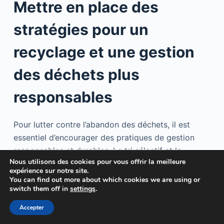
Mettre en place des
stratégies pour un
recyclage et une gestion
des déchets plus
responsables
Pour lutter contre l’abandon des déchets, il est
essentiel d’encourager des pratiques de gestion
responsables et durables. Le tri sélectif et la
Nous utilisons des cookies pour vous offrir la meilleure
valorisation énergétique sont des mesures
expérience sur notre site.
efficaces pour limiter les déchets enfouis et leur
You can find out more about which cookies we are using or
switch them off in
settings
.
impact environnemental. L’utilisation de matériaux
recyclables joue également un rôle clé dans la
Accepter
réduction des déchets à la source. Par ailleurs, le