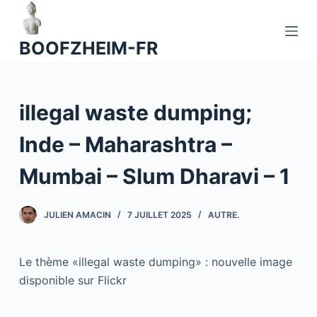
P
a
BOOFZHEIM-FR
s
s
e
illegal waste dumping;
r
a
Inde – Maharashtra –
u
c
Mumbai – Slum Dharavi – 1
o
n
JULIEN AMACIN
7 JUILLET 2025
AUTRE.
t
e
n
Le thème «illegal waste dumping» : nouvelle image
u
disponible sur Flickr