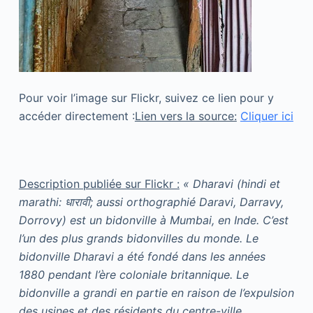
Pour voir l’image sur Flickr, suivez ce lien pour y
accéder directement :
Lien vers la source:
Cliquer ici
Description publiée sur Flickr :
« Dharavi (hindi et marathi: धारावी; aussi orthographié Daravi, Darravy, Dorrovy) est un bidonville à Mumbai, en Inde. C’est l’un des plus grands bidonvilles du monde. Le bidonville Dharavi a été fondé dans les années 1880 pendant l’ère coloniale britannique. Le bidonville a grandi en partie en raison de l’expulsion des usines et des résidents du centre-ville péninsulaire par le gouvernement colonial et des pauvres ruraux migrant vers l’Urban Mumbai (alors appelé Bombay). Dharavi moderne a été fondé dans les années 40, une fois que les Britanniques ont quitté l’Inde, et une fois que les détenteurs de propriétés majoritaires de la région, Shantilal Nemchand et Co ont vendu leurs propriétés, permettant de construire des maisons. Il s’agit actuellement d’un règlement multi-religieux, multiethnique et diversifié. Les estimations totales de la population de Dharavi varient entre 300 000 et environ 1 million. Dharavi possède une économie informelle active dans laquelle de nombreuses entreprises ménagères emploient de nombreux résidents des bidonvilles. Il exporte des marchandises dans le monde. Le cuir, les textiles et les produits de poterie font partie des marchandises fabriquées à l’intérieur de Dharavi par les résidents du bidonville. Le chiffre d’affaires annuel total a été estimé à plus de 500 millions de dollars américains. Dharavi a souffert de nombreuses incidences d’épidémies et d’autres catastrophes. Il couvre actuellement une superficie de 217 hectares. Histoire Au XVIIIe siècle, Dharavi était une île. En février 1739, Chimnaji Appa a attaqué Bassein. Avant cela, il a pris possession de Dharavi. La zone de Dharavi actuelle était principalement un marécage de mangrove avant la fin du XIXe siècle, habité par des pêcheurs Koli. Dharavi a ensuite été appelé le village de Koliwadas. ;ère coloniale Mumbai est l’un des centres de l’urbanisation de l’Inde depuis 200 ans. Au milieu du XIXe siècle, après des décennies de croissance urbaine sous la société des Indes orientales et le Raj britannique, la population de la ville a atteint un demi-million. La zone urbaine couvrait alors principalement l’extension sud de la péninsule de Mumbai, la densité de la population était plus de 10 fois plus élevée que Londres à l’époque. La plupart des parties de Mumbai ont été confrontées à une pénurie aiguë de logements et à de graves problèmes avec la fourniture d’eau, d’assainissement et de drainage. Les zones résidentielles ont été séparées à Mumbai entre les quartiers résidentiels européens et natifs. Les bidonvilles étaient fortement concentrés dans les zones destinées à la population indienne «indigène», et elle n’a attiré aucune planification ou un investissement de type Londres pour la qualité de vie de ses habitants. Des conditions insalubres ont tourmenté Mumbai, en particulier dans la soi-disant ville indigène, la section séparée où vivaient les Indiens. En 1869, comme pour les épidémies du XIXe siècle dans les bidonvilles européens, la peste bubonique s’est propagée à Mumbai puis dans la majeure partie de l’Inde. ;épidémie a tué près de 200 000 personnes à Mumbai et 8 millions en Inde. Dans les années 1880, préoccupés par les épidémies, le gouvernement colonial britannique a expulsé les industries polluantes et de nombreux résidents indiens de la ville natale, loin de la partie péninsulaire de la ville, à un bord lointain de la ville au nord dans le village de Koliwadas. Ainsi est né Dharavi. Les industries les plus polluantes étaient des tanneries, et la première tannerie a déménagé de Mumbai péninsulaire à Dharavi en 1887. Les gens qui travaillaient avec le cuir, généralement une profession de castes hindoues les plus basses et des Indiens musulmans, ont emménagé à Dharavi. Les autres premiers colons comprenaient les Kumbars, une grande communauté de potiers gujarati (une autre industrie polluante). Le gouvernement colonial leur a accordé une location foncière de 99 ans en 1895. Les migrants ruraux à la recherche d’emplois versés à Mumbai, et sa population a grimpé au-delà d’un million. D’autres artisans, comme les travailleurs de la broderie de l’Uttar Pradesh, ont commencé le commerce des vêtements prêts à l’emploi. Ces industries ont créé des emplois, le travail a emménagé, mais il n’y a eu aucun effort pour planifier ou investir dans une infrastructure à Dharavi ou à proximité. Les quartiers d’habitation et les petites usines sont devenus au hasard, sans provision pour l’assainissement, les drains, l’eau potable, les routes ou d’autres services de base. La première mosquée de Dharavi, Badi Masjid, a commencé en 1887 et le plus ancien temple hindou, Ganesh Mandir, a été construit en 1913. Un grand afflux de migrants tamouls est venu dans les années 1920. La première école tamoule de Bombay et la première école de Dharavi ont été construites en 1924. Après l’indépendance de l’indépendance de l’Inde par rapport à la domination coloniale en 1947, Dharavi était devenu le plus grand bidonville de Mumbai et de toute l’Inde. Il y avait encore quelques espaces vides, qui ont continué à servir de terrain de décharge pour les opérateurs de la ville. Mumbai, quant à lui, a continué à grandir en tant que ville. Bientôt, Dharavi a été entouré de la ville et est devenu un centre clé pour l’économie informelle. La coopérative Housing Society de Dharavi a été formée dans les années 1960 pour élever la vie de milliers d’habitants de bidonvilles par l’initiative de Shri. MV Duraiswamy, travailleuse sociale bien connue et chef du Congrès de cette région. La Dharavi Co-operative Housing Society a promu 338 appartements et 97 magasins et a été nommé « Dr Strength Garg ». À la fin du 20e siècle, Dharavi a occupé environ 175 hectares, avec une densité de population étonnante de plus de 2900 personnes par hectare. Demographie La population actuelle totale du bidonville Dharavi est inconnue et les estimations varient considérablement. Certaines sources suggèrent qu’elle est de 300 000 à environ un million. Avec Dharavi répandu plus de 200 hectares, cela correspond à une estimation moyenne de la densité de la population comprise entre 1500 et 5000. Environ 33% de la population de Dharavi est musulmane, contre 13% de la population moyenne de musulmans en Inde. La population chrétienne est estimée à environ 6%, tandis que les autres sont principalement des hindous (60%), certains bouddhistes et autres religions minoritaires. Parmi les hindous, environ 20% travaillent sur la production de peau d’animaux, les tanneries et les articles en cuir. D’autres hindous se spécialisent dans le travail de poterie, la fabrication de produits textiles, le commerce de détail et le commerce, les distilleries et autres professions de caste – toutes ces opérations de ménages à petite échelle. Les habitants des bidonvilles sont de toute l’Inde, des personnes qui ont migré des régions rurales de nombreux États différents. Le bidonville a de nombreuses mosquées, temples et églises pour servir les gens de l’islam, des confessions hindoues et chrétiennes; avec Badi Masjid, une mosquée, comme la plus ancienne structure religieuse de Dharavi. Emplacement et caractéristiques que Dharavi est situé entre les deux principales lignes de chemin de fer de banlieue de Mumbai, les chemins de fer occidentaux et centraux. À l’ouest se trouvent Mahim et Bandra, et au nord se trouve la rivière Mithi, qui se vide dans la mer d’Oman à travers le ruisseau Mahim. Au sud et à l’est se trouvent Sion et Matunga. Son emplacement et ses mauvais systèmes de drainage rendent Dharavi particulièrement vulnérable aux inondations pendant la saison des pluies. Dharavi a une densité de population élevée, et comme avec d’autres bidonvilles mondiaux, surpeuplé. Ce sont surtout des structures de faible hauteur entourées de la ville de Mumbai. Dans la plupart des grandes villes, l’indice d’espace de plancher (FSI) varie de 5 à 15 dans le quartier central des affaires (CBD) à environ 0,5, ou moins, dans la banlieue. Le FSI de Dharavi est très bas. Pourtant, à Mumbai cher, Dharavi fournit une alternative bon marché où les loyers étaient aussi bas que 4 $ US par mois en 2006. Il y a un désaccord si Dharavi est le plus grand bidonville de Mumbai. Certaines sources affirment que d’autres bidonvilles à Mumbai sont devenus plus grands que Dharavi. D’autres sources ne sont pas d’accord et classent Dharavi comme le plus grand bidonville en Inde. Économie En plus des industries traditionnelles de la poterie et du textile à Dharavi, il existe une industrie de recyclage de plus en plus grande, traitant les déchets recyclables d’autres parties de Mumbai. Le district compte environ 5 000 entreprises et 15 000 usines à une pièce. Dharavi exporte des marchandises dans le monde. Le chiffre d’affaires total (et largement informel) est estimé entre 500 millions de dollars, plus de 650 millions de dollars par an, pour plus de 1 milliard de dollars par an. Le revenu par habitant des résidents, selon la population estimée de 300 000 à environ 1 million, varie entre 500 US à 2000 $ US par an. Des plans de réaménagement Il y a eu de nombreux plans depuis 1997 pour réaménager Dharavi comme les anciens bidonvilles de Hong Kong comme Tai Hang. En 2004, le coût du réaménagement était estimé à 5 000 crore INR (810 millions de dollars américains). Des entreprises du monde entier ont soumis à réaménager Dharavi, notamment Lehman Brothers, Dubai’s Limitless et Singapore&;s Capitaland Ltd. Le dernier plan de réaménagement urbain proposé pour la région de Dharavi est géré par l’architecte formé par les États-Unis Mukesh Mehta. Le plan implique la construction de 2 800 000 mètres carrés de logements, d’écoles, de parcs et de routes pour desservir les 57 000 familles résidant dans la région, ainsi que 3 700 000 mètres carrés d’espace résidentiel et commercial à vendre. Il y a eu une opposition locale importante aux plans, en grande partie parce que les résidents existants ne devraient recevoir que 25,0 mètres carrés de terrain cha