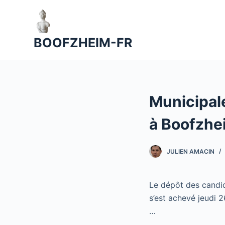
P
a
s
BOOFZHEIM-FR
s
e
r
a
Municipale
u
c
à Boofzhe
o
n
JULIEN AMACIN
t
e
n
Le dépôt des candid
u
s’est achevé jeudi 2
…