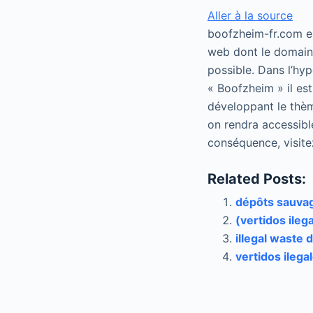
Aller à la source
boofzheim-fr.com est
web dont le domaine
possible. Dans l’hy
« Boofzheim » il est
développant le thèm
on rendra accessibl
conséquence, visite
Related Posts:
dépôts sauvag
(vertidos il
illegal waste 
vertidos ilega