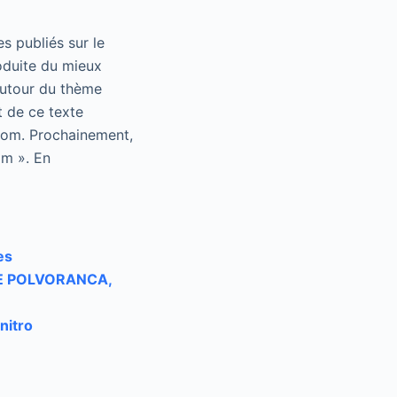
s publiés sur le
oduite du mieux
autour du thème
t de ce texte
.com. Prochainement,
im ». En
es
 DE POLVORANCA,
nitro