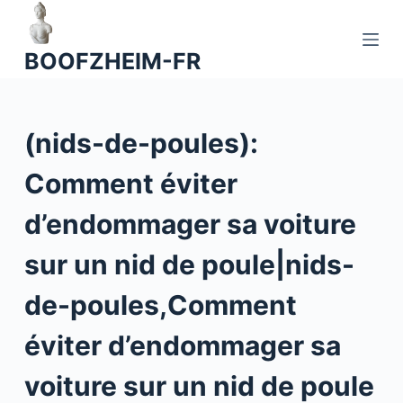
P
a
BOOFZHEIM-FR
s
s
e
(nids-de-poules):
r
a
Comment éviter
u
c
d’endommager sa voiture
o
n
sur un nid de poule|nids-
t
de-poules,Comment
e
n
éviter d’endommager sa
u
voiture sur un nid de poule