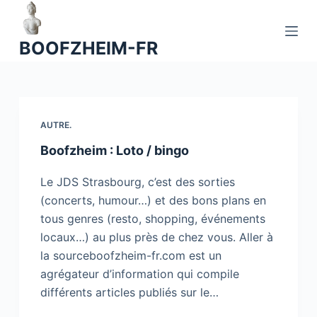
P
a
BOOFZHEIM-FR
s
s
e
r
a
AUTRE.
u
Boofzheim : Loto / bingo
c
o
Le JDS Strasbourg, c’est des sorties
n
(concerts, humour…) et des bons plans en
t
tous genres (resto, shopping, événements
e
locaux…) au plus près de chez vous. Aller à
n
la sourceboofzheim-fr.com est un
u
agrégateur d’information qui compile
différents articles publiés sur le…