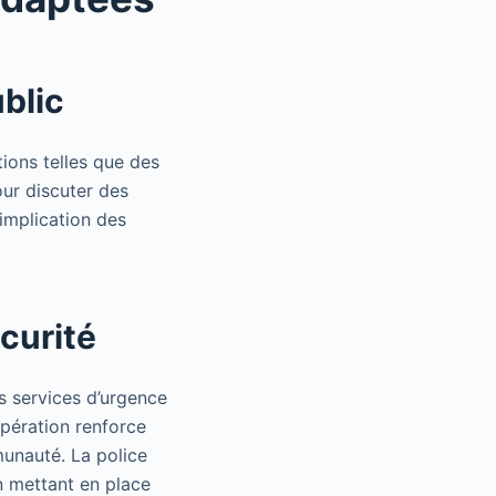
ublic
ions telles que des
our discuter des
’implication des
curité
es services d’urgence
opération renforce
munauté. La police
en mettant en place