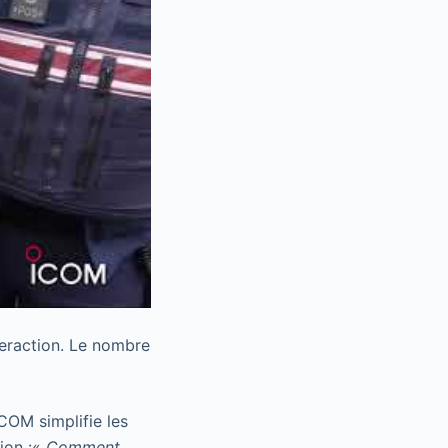
teraction. Le nombre
COM simplifie les
ion :«
Comment