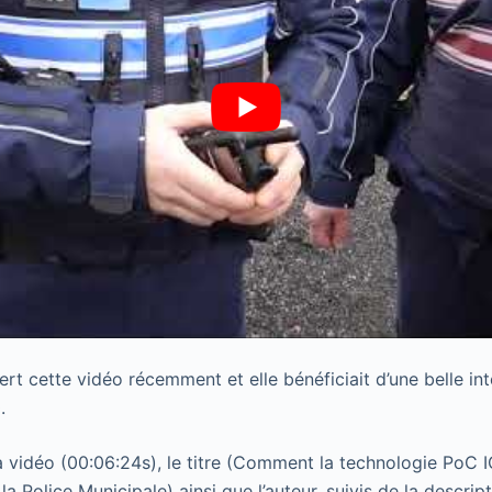
t cette vidéo récemment et elle bénéficiait d’une belle in
.
a vidéo (00:06:24s), le titre (Comment la technologie PoC I
 Police Municipale) ainsi que l’auteur, suivis de la descript