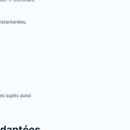
nstantanées,
es sujets aussi
adaptées