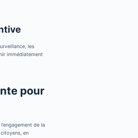
ntive
rveillance, les
venir immédiatement
ante pour
à l’engagement de la
 citoyens, en