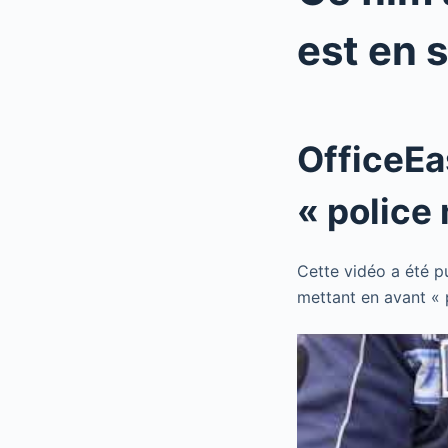
est en 
OfficeEa
« police
Cette vidéo a été p
mettant en avant « 