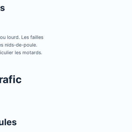
es
ou lourd. Les failles
es nids-de-poule.
culier les motards.
rafic
ules