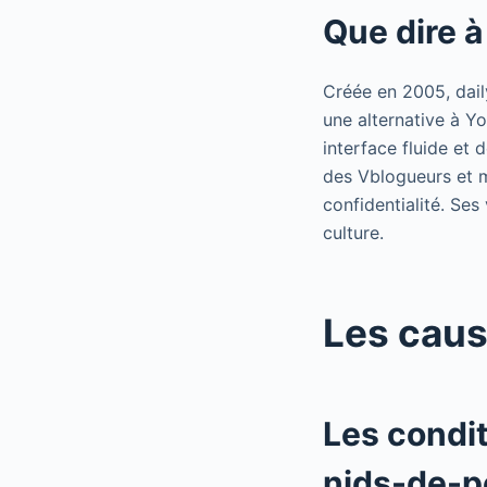
Que dire à
Créée en 2005, dail
une alternative à Y
interface fluide et
des Vblogueurs et m
confidentialité. Se
culture.
Les caus
Les condi
nids-de-p