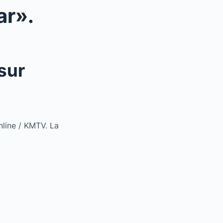
ar».
sur
nline / KMTV. La