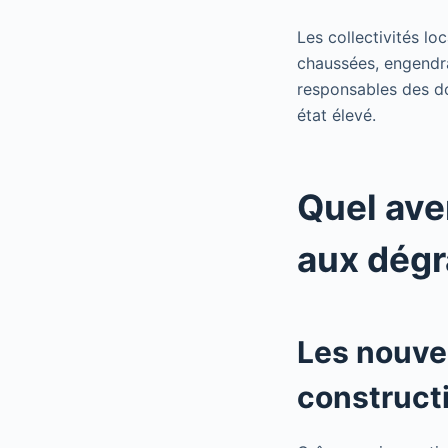
Les collectivités lo
chaussées, engendra
responsables des do
état élevé.
Quel ave
aux dégr
Les nouvel
construct