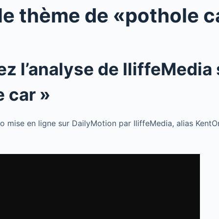
le thème de «pothole c
z l’analyse de IliffeMedia 
e car »
 mise en ligne sur DailyMotion par IliffeMedia, alias KentO