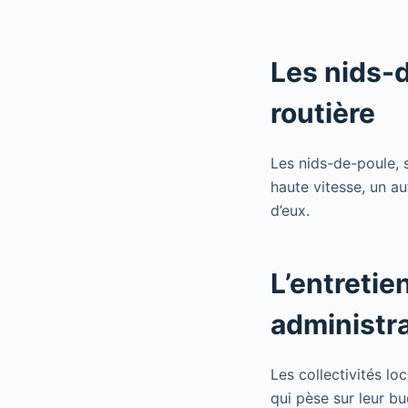
Les nids-d
routière
Les nids-de-poule, s
haute vitesse, un a
d’eux.
L’entretie
administra
Les collectivités lo
qui pèse sur leur b