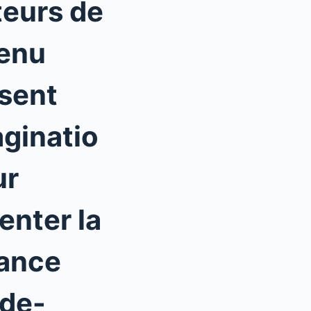
teurs de
enu
isent
aginatio
ur
enter la
ance
-de-