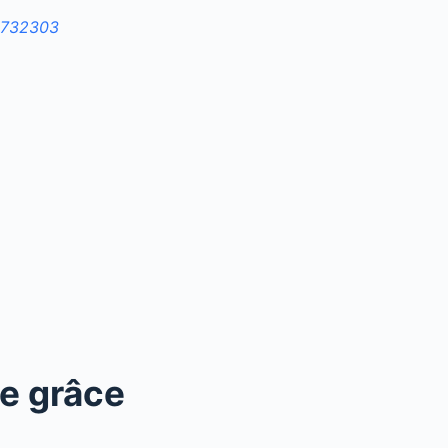
2732303
le grâce