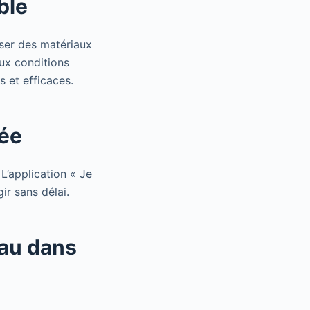
ble
iser des matériaux
ux conditions
s et efficaces.
sée
 L’application « Je
ir sans délai.
eau dans