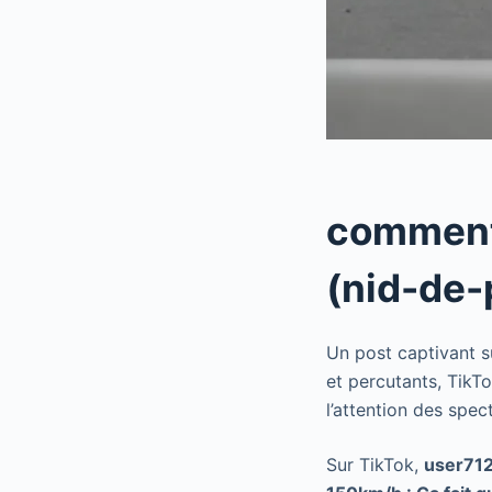
comment
(nid-de-
Un post captivant 
et percutants, TikTo
l’attention des spec
Sur TikTok,
user71