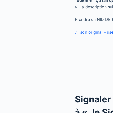
150km/h : Ça fait q
». La description sui
Prendre un NID DE 
♬ son original – 
Signaler
à « Je Si