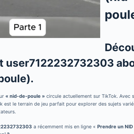
poul
Déco
 user7122232732303 abo
poule).
sur
« nid-de-poule »
circule actuellement sur TikTok. Avec 
k est le terrain de jeu parfait pour explorer des sujets varié
tateurs.
22232732303
a récemment mis en ligne «
Prendre un NID