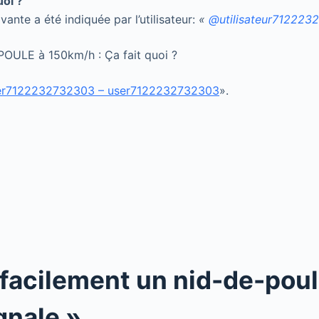
uoi ?
vante a été indiquée par l’utilisateur:
«
@utilisateur712223
POULE à 150km/h : Ça fait quoi ?
user7122232732303 – user7122232732303
».
 facilement un nid-de-pou
gnale »