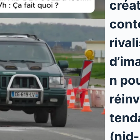
créa
cont
rival
d’im
n po
réinv
tend
(nid