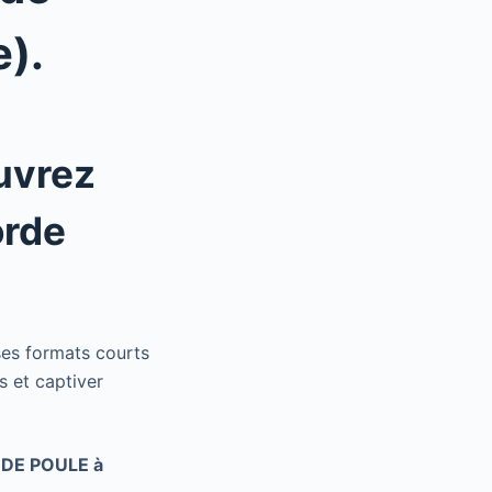
e).
uvrez
rde
ses formats courts
s et captiver
 DE POULE à