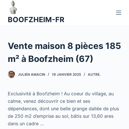
P
a
BOOFZHEIM-FR
s
s
e
Vente maison 8 pièces 185
r
a
m² à Boofzheim (67)
u
c
o
JULIEN AMACIN
19 JANVIER 2025
AUTRE.
n
t
Exclusivité à Boofzheim ! Au coeur du village, au
e
calme, venez découvrir ce bien et ses
n
dépendances, dont une belle grange dallée de plus
u
de 250 m2 d’emprise au sol, bâtis sur 13,60 ares
dans un cadre …