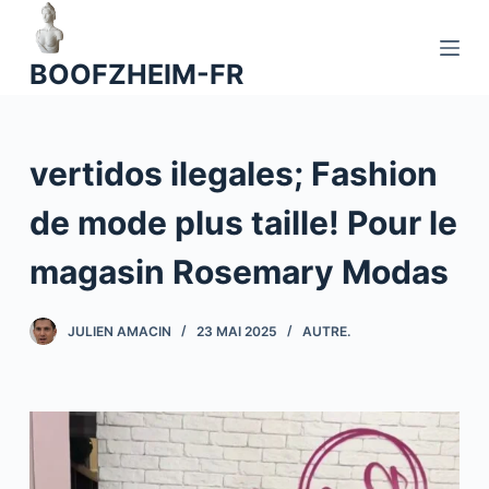
P
a
BOOFZHEIM-FR
s
s
e
vertidos ilegales; Fashion
r
a
de mode plus taille! Pour le
u
c
magasin Rosemary Modas
o
n
JULIEN AMACIN
23 MAI 2025
AUTRE.
t
e
n
u